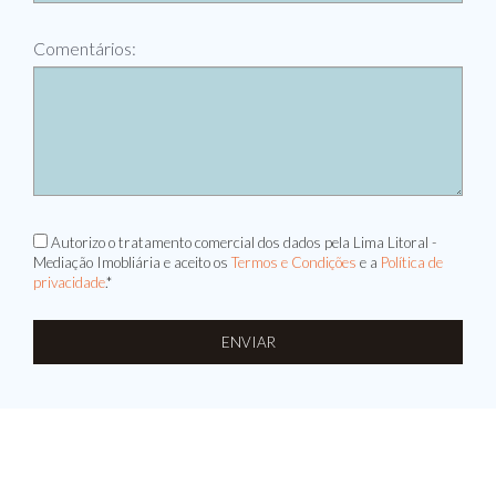
Comentários:
Autorizo o tratamento comercial dos dados pela Lima Litoral -
Mediação Imobliária e aceito os
Termos e Condições
e a
Política de
privacidade
.*