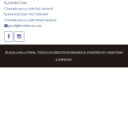
244 825 344
Chamada para a rede fixa nacional
914 910 544 / 917 309 609
Chamada para a rede móvel nacional
geral@limalitoral.com
© 2026 LIMA LITORAL. TODOS OS DIREITOS RESERVADOS. POWERED BY:
WEBTEAM
&
IMPROXY
.